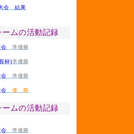
大会 結果
チームの活動記録
季大会
準優勝
長杯)
準優勝
季大会
準優勝
光大会
優 勝
チームの活動記録
光大会
準優勝