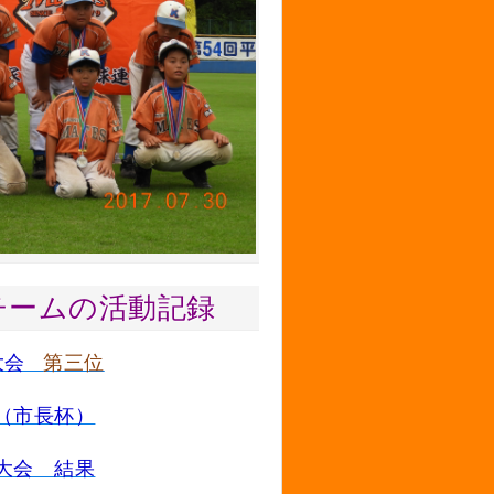
チームの活動記録
季大会
第三位
（市長杯）
大会 結果