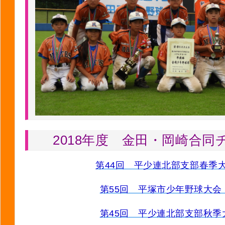
2018年度 金田・岡崎合同
第44回 平少連北部支部春
第55回 平塚市少年野球大会
第45回 平少連北部支部秋季