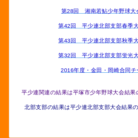
第28回 湘南若鮎少年野球
第42回 平少連北部支部春
第43回 平少連北部支部秋
第32回 平少連北部支部蛍
2016年度・金田・岡崎合同
平少連関連の結果は平塚市少年野球大会結果
北部支部の結果は平少連北部支部大会結果